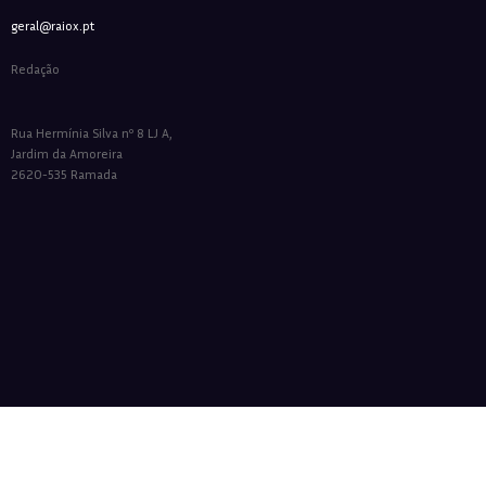
geral@raiox.pt
Redação
Rua Hermínia Silva nº 8 LJ A,
Jardim da Amoreira
2620-535 Ramada