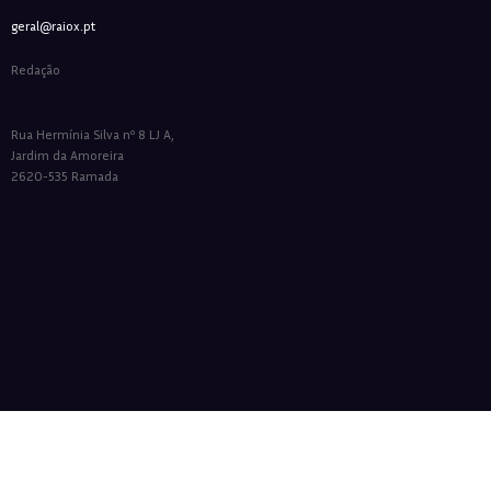
geral@raiox.pt
Redação
Rua Hermínia Silva nº 8 LJ A,
Jardim da Amoreira
2620-535 Ramada