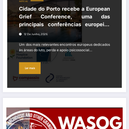
NOTÍCIAS
Cidade do Porto recebe a European
Grief Conference, uma das
principais conferências europeias
sobre luto e perda
12 De Junho, 2026
Um dos mais relevantes encontros europeus dedicados
às áreas do luto, perda e apoio psicossocial…
Ler mais