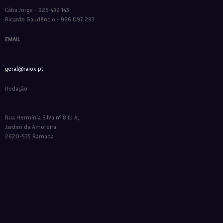
Cátia Jorge - 926 432 143
Ricardo Gaudêncio - 966 097 293
EMAIL
geral@raiox.pt
Redação
Rua Hermínia Silva nº 8 LJ A,
Jardim da Amoreira
2620-535 Ramada