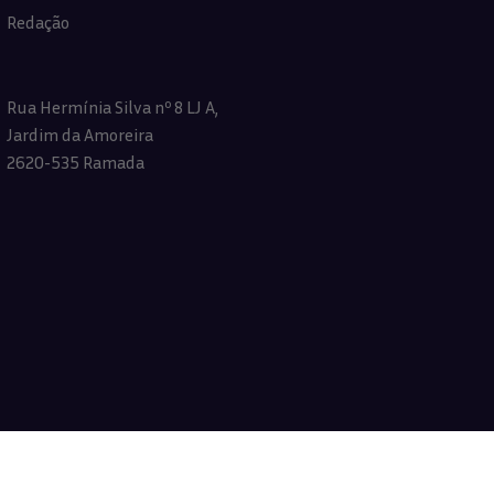
Redação
Rua Hermínia Silva nº 8 LJ A,
Jardim da Amoreira
2620-535 Ramada