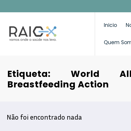
Saltar
para
o
Inicio
No
conteúdo
Quem So
Etiqueta: World Al
Breastfeeding Action
Não foi encontrado nada