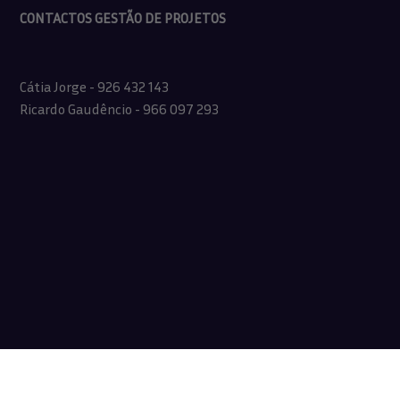
CONTACTOS GESTÃO DE PROJETOS
Cátia Jorge - 926 432 143
Ricardo Gaudêncio - 966 097 293