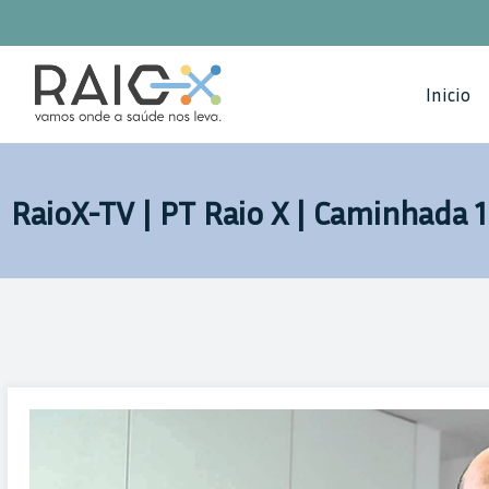
Saltar
para
o
Inicio
conteúdo
RaioX-TV | PT Raio X | Caminhada 