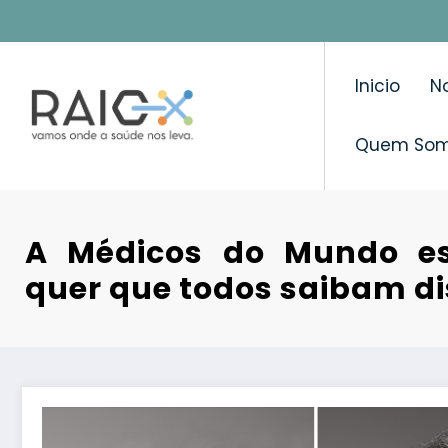
Saltar
para
o
Inicio
No
conteúdo
Quem So
A Médicos do Mundo es
quer que todos saibam d