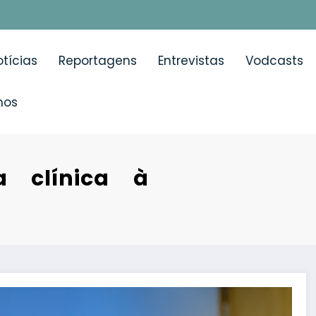
tícias
Reportagens
Entrevistas
Vodcasts
mos
a clínica à