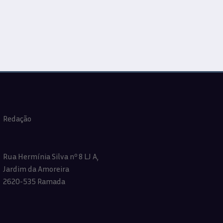
Redação
Rua Hermínia Silva nº 8 LJ A,
Jardim da Amoreira
2620-535 Ramada