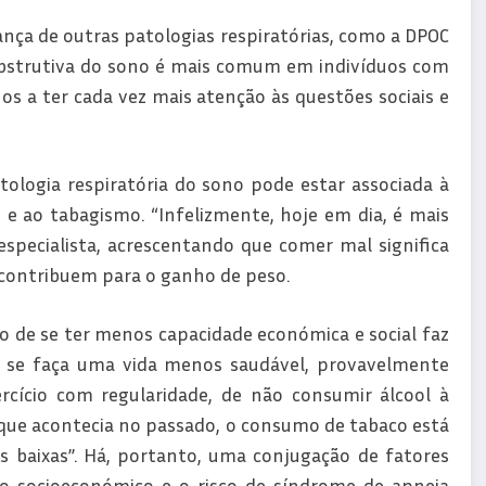
nça de outras patologias respiratórias, como a DPOC
bstrutiva do sono é mais comum em indivíduos com
os a ter cada vez mais atenção às questões sociais e
ologia respiratória do sono pode estar associada à
e ao tabagismo. “Infelizmente, hoje em dia, é mais
pecialista, acrescentando que comer mal significa
 contribuem para o ganho de peso.
 de se ter menos capacidade económica e social faz
 se faça uma vida menos saudável, provavelmente
rcício com regularidade, de não consumir álcool à
o que acontecia no passado, o consumo de tabaco está
 baixas”. Há, portanto, uma conjugação de fatores
o socioeconómico e o risco de síndrome de apneia