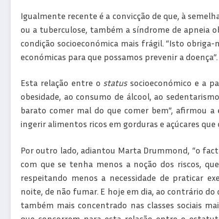
Igualmente recente é a convicção de que, à semelha
ou a tuberculose, também a síndrome de apneia o
condição socioeconómica mais frágil. “Isto obriga-n
económicas para que possamos prevenir a doença”.
Esta relação entre o
status
socioeconómico e a pat
obesidade, ao consumo de álcool, ao sedentarismo 
barato comer mal do que comer bem”, afirmou a es
ingerir alimentos ricos em gorduras e açúcares que
Por outro lado, adiantou Marta Drummond, “o facto
com que se tenha menos a noção dos riscos, que
respeitando menos a necessidade de praticar exe
noite, de não fumar. E hoje em dia, ao contrário d
também mais concentrado nas classes sociais mais
que concorrem para esta relação entre o estatut