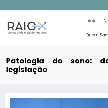
Saltar
para
o
Inicio
No
conteúdo
Quem So
Patologia do sono: d
legislação