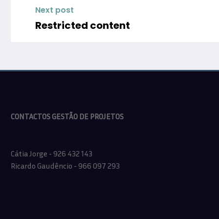
Next post
Restricted content
CONTACTOS GESTÃO DE PROJETOS
Cátia Jorge - 926 432 143
Ricardo Gaudêncio - 966 097 293