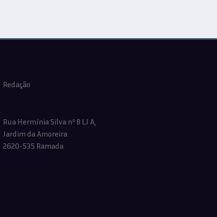
Redação
Rua Hermínia Silva nº 8 LJ A,
Jardim da Amoreira
2620-535 Ramada