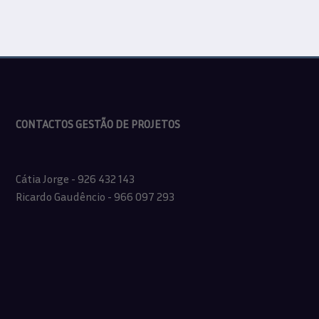
CONTACTOS GESTÃO DE PROJETOS
Cátia Jorge - 926 432 143
Ricardo Gaudêncio - 966 097 293