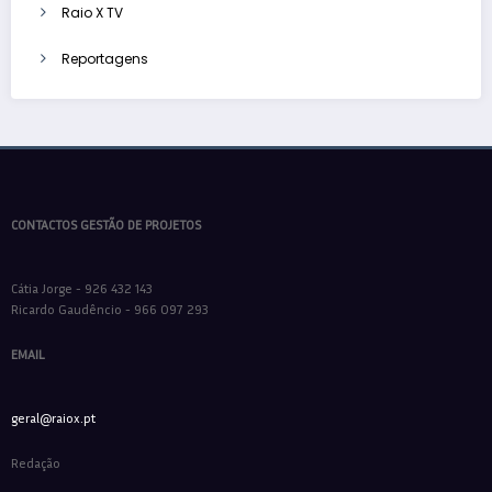
Raio X TV
Reportagens
CONTACTOS GESTÃO DE PROJETOS
Cátia Jorge - 926 432 143
Ricardo Gaudêncio - 966 097 293
EMAIL
geral@raiox.pt
Redação