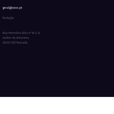
geral@raiox.pt
Redação
Rua Hermínia Silva nº 8 LJ A,
Jardim da Amoreira
2620-535 Ramada