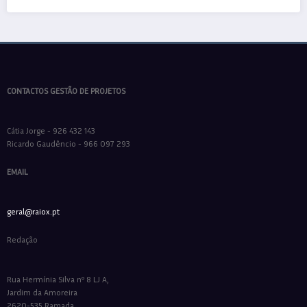
CONTACTOS GESTÃO DE PROJETOS
Cátia Jorge - 926 432 143
Ricardo Gaudêncio - 966 097 293
EMAIL
geral@raiox.pt
Redação
Rua Hermínia Silva nº 8 LJ A,
Jardim da Amoreira
2620-535 Ramada