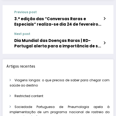
Previous post
3.ª edição das “Conversas Raras e
Especiais” realiza-se dia 24 de fevereiro
sobre o tema “Apoiar no Presente e
Next post
Manter a Esperança para o Futuro”
Dia Mundial das Doenças Raras | RD-
Portugal alerta para a importância de se
desconstruir mitos sobre doenças raras
Artigos recentes
Viagens longas: o que precisa de saber para chegar com
saúde ao destino
Restricted content
Sociedade Portuguesa de Pneumologia apela à
implementação de um programa nacional de rastreio do