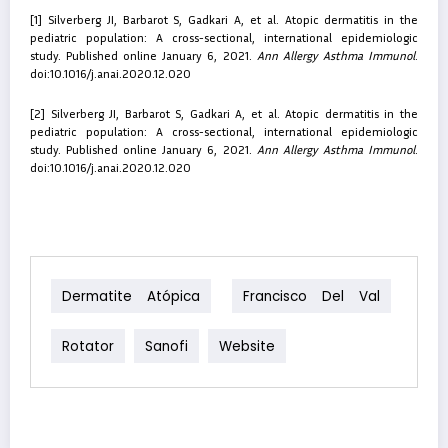
[1]
Silverberg JI, Barbarot S, Gadkari A, et al.
Atopic dermatitis in the
pediatric population: A cross-sectional, international epidemiologic
study
. Published online January 6, 2021.
Ann Allergy Asthma Immunol
.
doi:10.1016/j.anai.2020.12.020
[2]
Silverberg JI, Barbarot S, Gadkari A, et al.
Atopic dermatitis in the
pediatric population: A cross-sectional, international epidemiologic
study
. Published online January 6, 2021.
Ann Allergy Asthma Immunol
.
doi:10.1016/j.anai.2020.12.020
Dermatite Atópica
Francisco Del Val
Rotator
Sanofi
Website