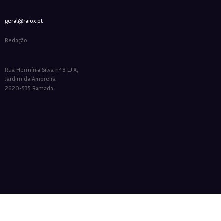
geral@raiox.pt
Redação
Rua Hermínia Silva nº 8 LJ A,
Jardim da Amoreira
2620-535 Ramada