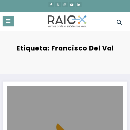
Saltar
para
o
conteúdo
Etiqueta: Francisco Del Val
Restricted content