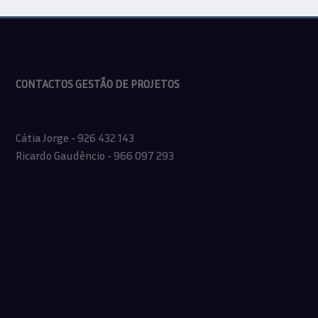
CONTACTOS GESTÃO DE PROJETOS
Cátia Jorge - 926 432 143
Ricardo Gaudêncio - 966 097 293