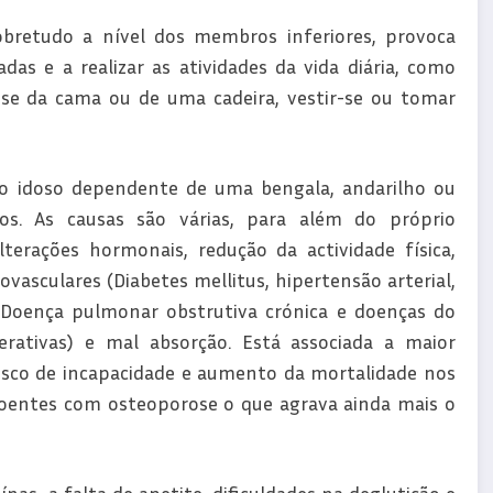
bretudo a nível dos membros inferiores, provoca
adas e a realizar as atividades da vida diária, como
r-se da cama ou de uma cadeira, vestir-se ou tomar
 o idoso dependente de uma bengala, andarilho ou
os. As causas são várias, para além do próprio
erações hormonais, redução da actividade física,
vasculares (Diabetes mellitus, hipertensão arterial,
as (Doença pulmonar obstrutiva crónica e doenças do
nerativas) e mal absorção. Está associada a maior
risco de incapacidade e aumento da mortalidade nos
oentes com osteoporose o que agrava ainda mais o
nas, a falta de apetite, dificuldades na deglutição e