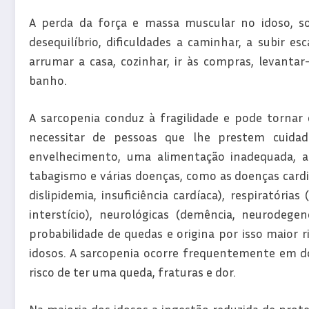
A perda da força e massa muscular no idoso, so
desequilíbrio, dificuldades a caminhar, a subir esc
arrumar a casa, cozinhar, ir às compras, levanta
banho.
A sarcopenia conduz à fragilidade e pode tornar
necessitar de pessoas que lhe prestem cuidad
envelhecimento, uma alimentação inadequada, alt
tabagismo e várias doenças, como as doenças cardio
dislipidemia, insuficiência cardíaca), respiratóri
interstício), neurológicas (demência, neurodege
probabilidade de quedas e origina por isso maior 
idosos. A sarcopenia ocorre frequentemente em d
risco de ter uma queda, fraturas e dor.
Na maioria dos idosos a ingestão reduzida de proteí