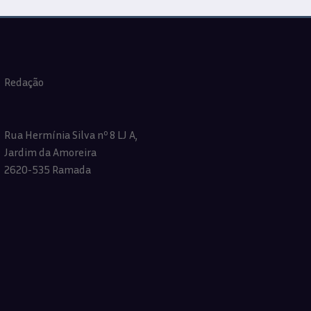
Redação
Rua Hermínia Silva nº 8 LJ A,
Jardim da Amoreira
2620-535 Ramada