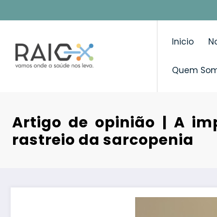
Saltar
para
o
Inicio
No
conteúdo
Quem So
Artigo de opinião | A im
rastreio da sarcopenia