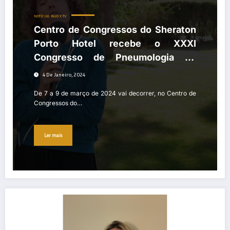
NOTÍCIAS
RAIO X TV
Centro de Congressos do Sheraton
Porto Hotel recebe o XXXI
Congresso de Pneumologia do
Norte de 7 a 9 de março
4 De Janeiro, 2024
De 7 a 9 de março de 2024 vai decorrer, no Centro de
Congressos do…
Ler mais