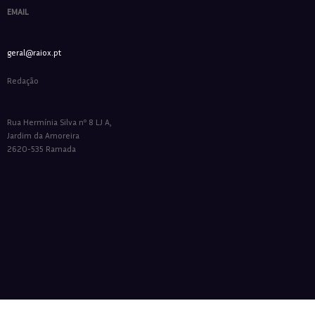
EMAIL
geral@raiox.pt
Redação
Rua Hermínia Silva nº 8 LJ A,
Jardim da Amoreira
2620-535 Ramada