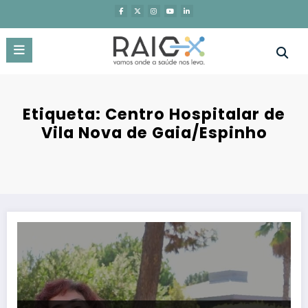
Saltar
para
o
conteúdo
Etiqueta: Centro Hospitalar de
Vila Nova de Gaia/Espinho
Centro de Congressos do Sheraton Porto Hotel recebe o XXXI Congre