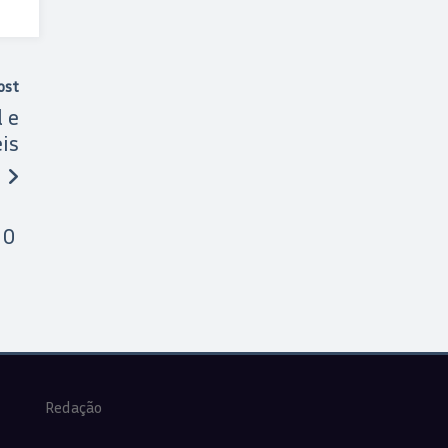
ost
 e
is
10
Redação