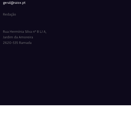
geral@raiox.pt
Redação
Rua Hermínia Silva nº 8 LJ A,
Jardim da Amoreira
2620-535 Ramada