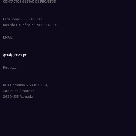
CONTACTOS GESTÃO DE PROJETOS
Cátia Jorge - 926 432 143
Ricardo Gaudêncio - 966 097 293
EMAIL
geral@raiox.pt
Redação
Rua Hermínia Silva nº 8 LJ A,
Jardim da Amoreira
2620-535 Ramada