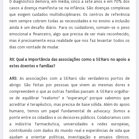
O diagnóstico demora, em média, cinco a sete anos e em 70% dos
casos a doença manifesta-se na infância. São doenças complexas
que exigem cuidados multidisciplinares. Os centros de referência
nem sempre cobrem todas as necessidades e no ensino a inclusão
ainda é um desafio diário. Para os cuidadores, somam-se o peso
emocional e financeiro, algo que precisa de ser mais reconhecido,
mas é precisamente essa realidade que nos faz levantar todos os
dias com vontade de mudar.
RX:
Qual a importância das associações como a SERaro no apoio a
estes doentes e famílias?
ARS:
As associações com a SERaro são verdadeiros portos de
abrigo. São feitas por pessoas que vivem as mesmas dores e
compreendem o que as outras famílias passam. A SERaro orgulha-
se de equilibrar “realismo” e “esperança” porque sabemos que
acreditar é terapêutico, mas precisa de base sólida. Além do apoio
humano, temos um papel fundamental de
advocacy. S
omos a
ponte entre os cidadãos e os decisores públicos. Colaboramos com
a indústria farmacêutica, universidades e redes europeias,
contribuindo com dados do mundo real e experiências de vida que
ajudam a orientar políticas, investigação e ensaios clínicos.