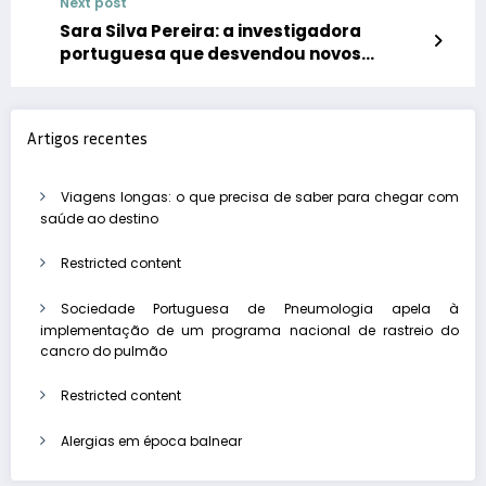
Next post
desafio das doenças raras em Portugal
Sara Silva Pereira: a investigadora
portuguesa que desvendou novos
segredos da doença do sono
Artigos recentes
Viagens longas: o que precisa de saber para chegar com
saúde ao destino
Restricted content
Sociedade Portuguesa de Pneumologia apela à
implementação de um programa nacional de rastreio do
cancro do pulmão
Restricted content
Alergias em época balnear