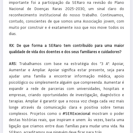
importante foi a participação da SERaro na revisão do Plano
Nacional de Doenças Raras 2025-2030, um sinal claro do
reconhecimento institucional do nosso trabalho. Continuamos,
contudo, conscientes de que somos uma Associação jovem, com
muito por construir e é exatamente isso que nos move todos os
dias.
RX:
De que forma a SERaro tem contribuído para uma maior
qualidade de vida dos doentes e dos seus familiares e cuidadores?
ARS:
Trabalhamos com base na estratégia dos “3 A”: Apoiar,
Aumentar e Ampliar. Apoiar significa estar presente, seja para
ajudar uma família a encontrar informação médica, apoio
psicológico ou simplesmente alguém que compreenda. Aumentar é
expandir a rede de parcerias com universidades, hospitais e
empresas, criando oportunidades de investigação, diagnóstico e
terapias. Ampliar é garantir que a nossa voz chega cada vez mais
longe através da comunicação clara e positiva sobre temas
complexos. Projetos como o
#SERExcecional
mostram o poder
destas histórias reais, que inspiram e unem. Às vezes, basta uma
ligação que criamos entre duas famílias para mudar uma vida. Na
SERaro, acreditamos que ninguém deve ficar para trás.