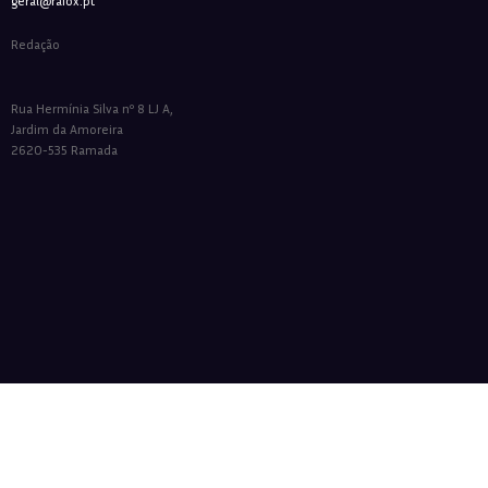
geral@raiox.pt
Redação
Rua Hermínia Silva nº 8 LJ A,
Jardim da Amoreira
2620-535 Ramada