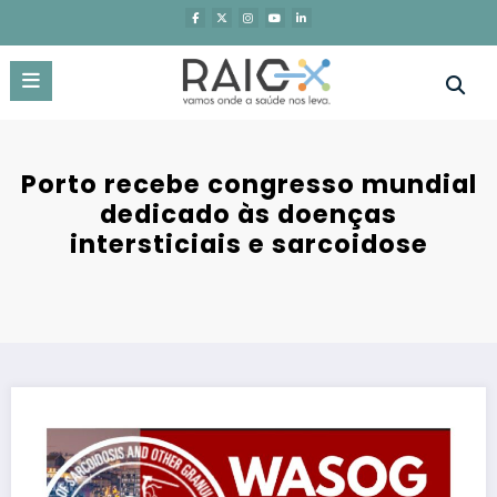
Saltar
para
o
conteúdo
Porto recebe congresso mundial
dedicado às doenças
intersticiais e sarcoidose