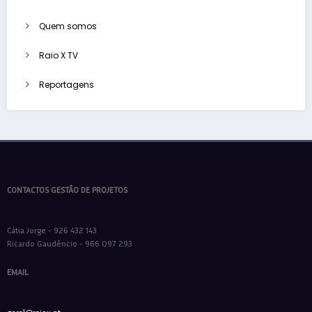
Quem somos
Raio X TV
Reportagens
CONTACTOS GESTÃO DE PROJETOS
Cátia Jorge - 926 432 143
Ricardo Gaudêncio - 966 097 293
EMAIL