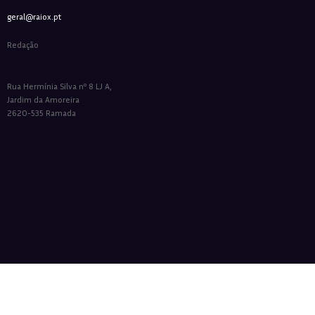
geral@raiox.pt
Redação
Rua Hermínia Silva nº 8 LJ A,
Jardim da Amoreira
2620-535 Ramada