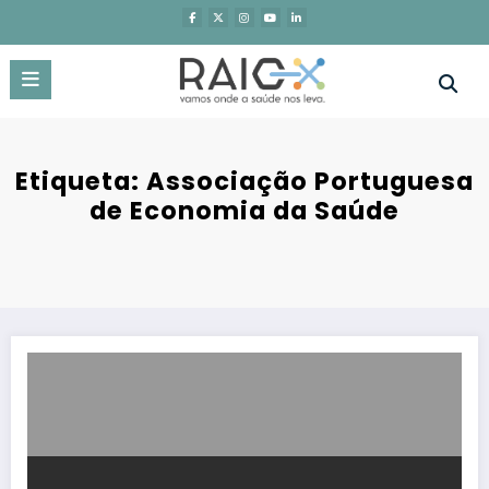
Saltar
para
o
conteúdo
Etiqueta: Associação Portuguesa
de Economia da Saúde
Inovação terapêutica em Portugal: os desafios do acesso e como 