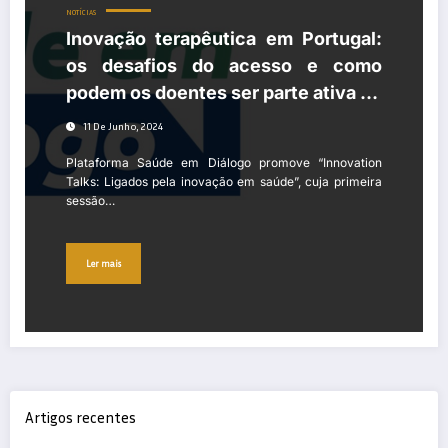
NOTÍCIAS
Inovação terapêutica em Portugal:
os desafios do acesso e como
podem os doentes ser parte ativa no
processo de avaliação de novos
11 De Junho, 2024
medicamentos
Plataforma Saúde em Diálogo promove “Innovation
Talks: Ligados pela inovação em saúde”, cuja primeira
sessão…
Ler mais
Artigos recentes