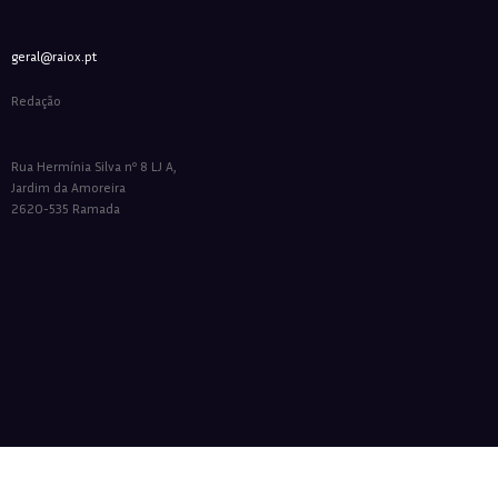
geral@raiox.pt
Redação
Rua Hermínia Silva nº 8 LJ A,
Jardim da Amoreira
2620-535 Ramada