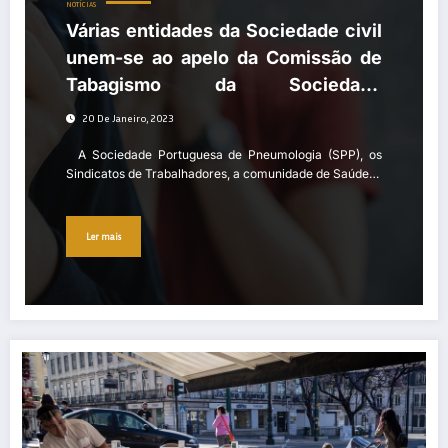
NOTÍCIAS
Várias entidades da Sociedade civil
unem-se ao apelo da Comissão de
Tabagismo da Sociedade
Portuguesa de Pneumologia para a
20 De Janeiro, 2023
proteção da saúde da população
A Sociedade Portuguesa de Pneumologia (SPP), os
face aos riscos da exposição ao
Sindicatos de Trabalhadores, a comunidade de Saúde…
tabaco
Ler mais