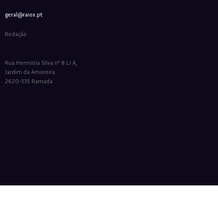
geral@raiox.pt
Redação
Rua Hermínia Silva nº 8 LJ A,
Jardim da Amoreira
2620-535 Ramada