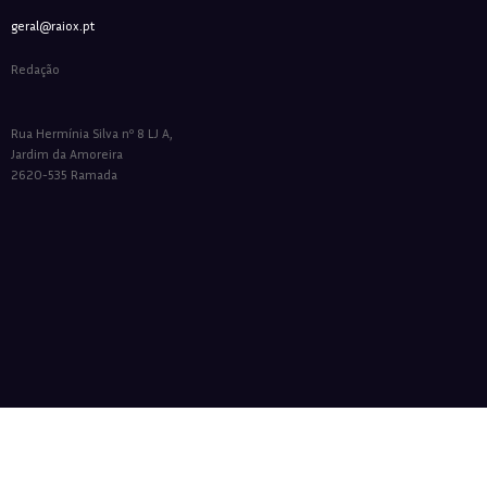
geral@raiox.pt
Redação
Rua Hermínia Silva nº 8 LJ A,
Jardim da Amoreira
2620-535 Ramada