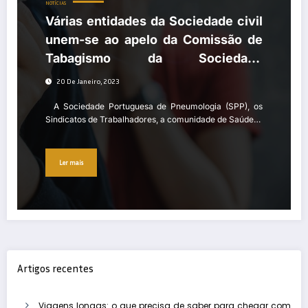
NOTÍCIAS
Várias entidades da Sociedade civil
unem-se ao apelo da Comissão de
Tabagismo da Sociedade
Portuguesa de Pneumologia para a
20 De Janeiro, 2023
proteção da saúde da população
A Sociedade Portuguesa de Pneumologia (SPP), os
face aos riscos da exposição ao
Sindicatos de Trabalhadores, a comunidade de Saúde…
tabaco
Ler mais
Artigos recentes
Viagens longas: o que precisa de saber para chegar com