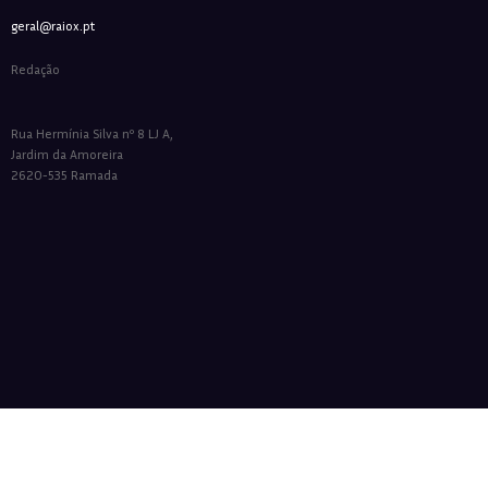
geral@raiox.pt
Redação
Rua Hermínia Silva nº 8 LJ A,
Jardim da Amoreira
2620-535 Ramada