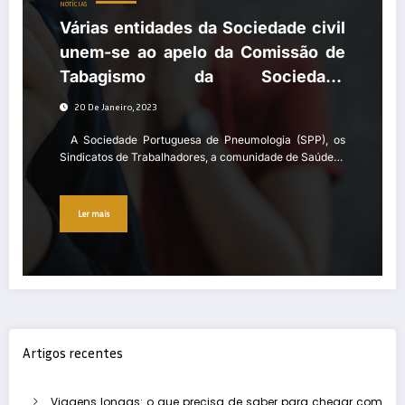
NOTÍCIAS
Várias entidades da Sociedade civil
unem-se ao apelo da Comissão de
Tabagismo da Sociedade
Portuguesa de Pneumologia para a
20 De Janeiro, 2023
proteção da saúde da população
A Sociedade Portuguesa de Pneumologia (SPP), os
face aos riscos da exposição ao
Sindicatos de Trabalhadores, a comunidade de Saúde…
tabaco
Ler mais
Artigos recentes
Viagens longas: o que precisa de saber para chegar com