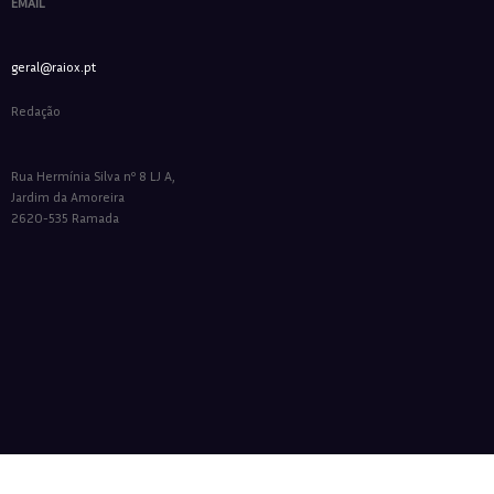
EMAIL
geral@raiox.pt
Redação
Rua Hermínia Silva nº 8 LJ A,
Jardim da Amoreira
2620-535 Ramada