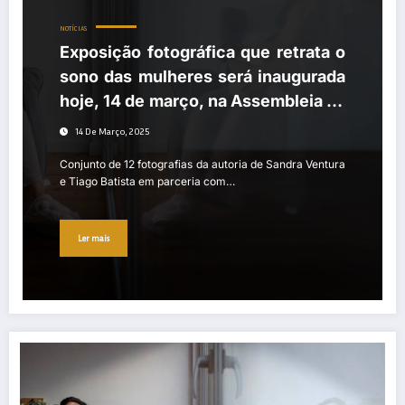
NOTÍCIAS
Exposição fotográfica que retrata o
sono das mulheres será inaugurada
hoje, 14 de março, na Assembleia da
República
14 De Março, 2025
Conjunto de 12 fotografias da autoria de Sandra Ventura
e Tiago Batista em parceria com…
Ler mais