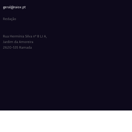
geral@raiox.pt
Redação
Rua Hermínia Silva nº 8 LJ A,
Jardim da Amoreira
2620-535 Ramada