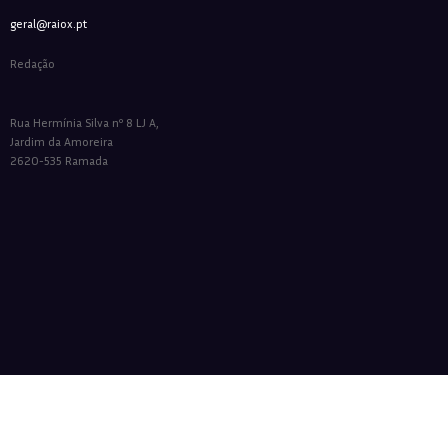
geral@raiox.pt
Redação
Rua Hermínia Silva nº 8 LJ A,
Jardim da Amoreira
2620-535 Ramada