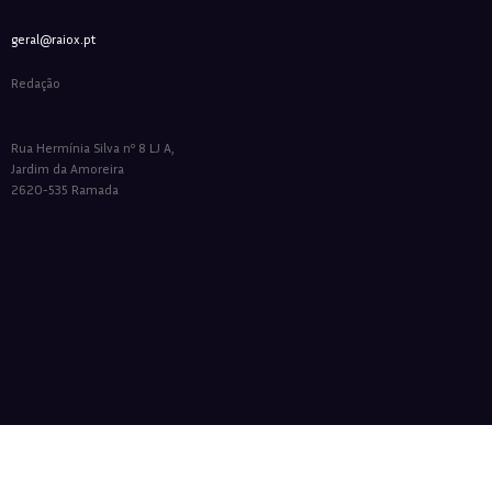
geral@raiox.pt
Redação
Rua Hermínia Silva nº 8 LJ A,
Jardim da Amoreira
2620-535 Ramada