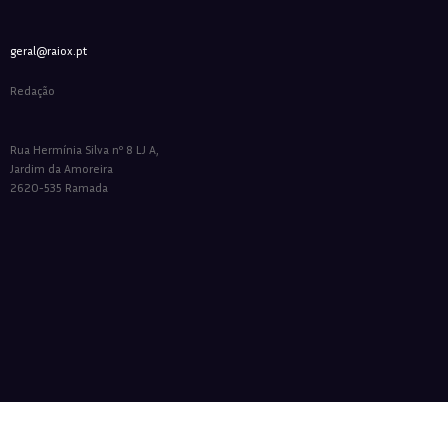
geral@raiox.pt
Redação
Rua Hermínia Silva nº 8 LJ A,
Jardim da Amoreira
2620-535 Ramada