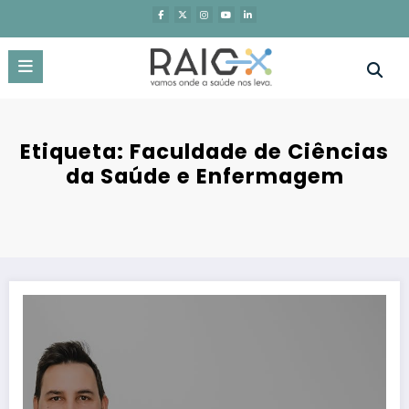
Saltar
para
o
conteúdo
Etiqueta: Faculdade de Ciências
da Saúde e Enfermagem
Inovação responsável: o futuro da formação em enfermagem