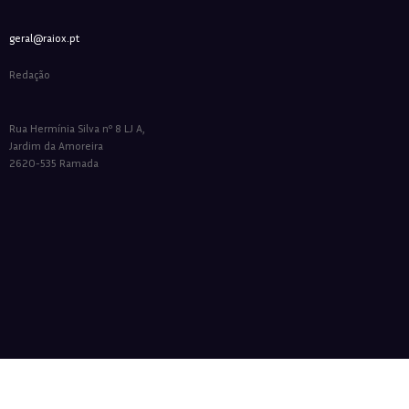
geral@raiox.pt
Redação
Rua Hermínia Silva nº 8 LJ A,
Jardim da Amoreira
2620-535 Ramada