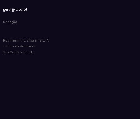
geral@raiox.pt
Redação
Rua Hermínia Silva nº 8 LJ A,
Jardim da Amoreira
2620-535 Ramada