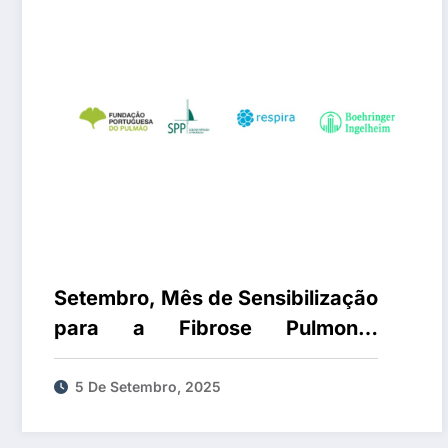
Setembro, Mês de Sensibilização
para a Fibrose Pulmonar
| Campanha alerta para os
sintomas da fibrose pulmonar,
5 De Setembro, 2025
que podem estar “à vista de