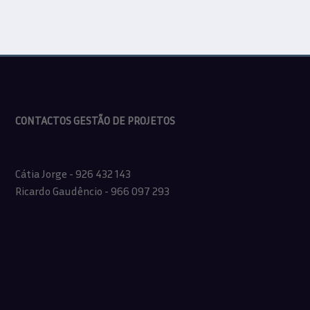
todos”
CONTACTOS GESTÃO DE PROJETOS
Cátia Jorge - 926 432 143
Ricardo Gaudêncio - 966 097 293