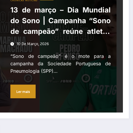
CRÓNICAS
NOTÍCIAS
13 de março – Dia Mundial
do Sono | Campanha “Sono
de campeão” reúne atletas
portugueses para promover
10 De Março, 2026
a saúde do sono
“Sono de campeão” é o mote para a
campanha da Sociedade Portuguesa de
Pneumologia (SPP)…
Ler mais