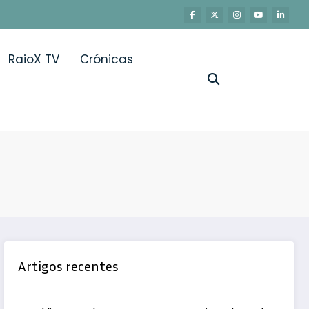
RaioX TV
Crónicas
er a saúde do sono
Artigos recentes