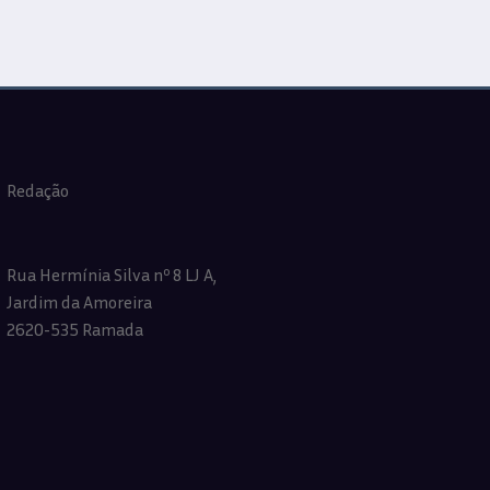
Redação
Rua Hermínia Silva nº 8 LJ A,
Jardim da Amoreira
2620-535 Ramada