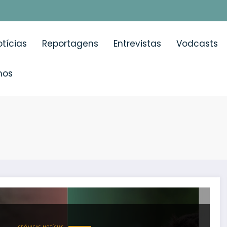
tícias
Reportagens
Entrevistas
Vodcasts
mos
ono de campeão” reúne atletas portugueses para promov