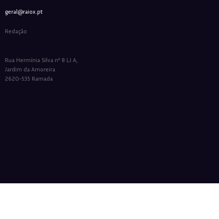
geral@raiox.pt
Redação
Rua Hermínia Silva nº 8 LJ A,
Jardim da Amoreira
2620-535 Ramada