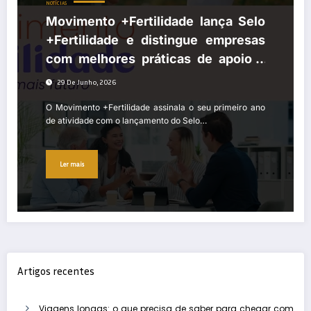
NOTÍCIAS
Movimento +Fertilidade lança Selo
+Fertilidade e distingue empresas
com melhores práticas de apoio à
parentalidade
29 De Junho, 2026
O Movimento +Fertilidade assinala o seu primeiro ano
de atividade com o lançamento do Selo…
Ler mais
Artigos recentes
Viagens longas: o que precisa de saber para chegar com