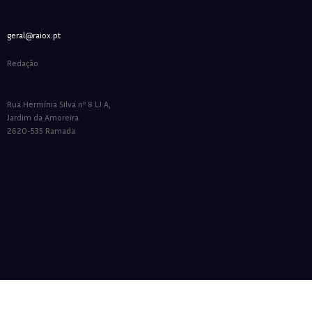
geral@raiox.pt
Redação
Rua Hermínia Silva nº 8 LJ A,
Jardim da Amoreira
2620-535 Ramada