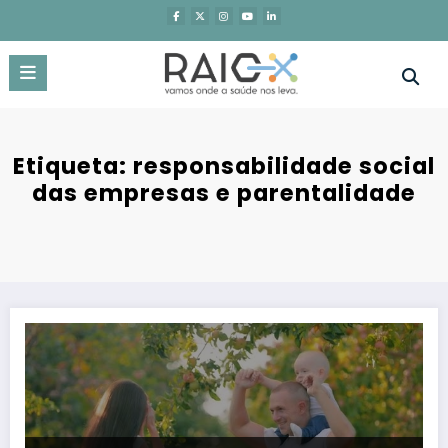
Saltar
para
o
conteúdo
Etiqueta: responsabilidade social
das empresas e parentalidade
Movimento +Fertilidade lança Selo +Fertilidade e distingue empres