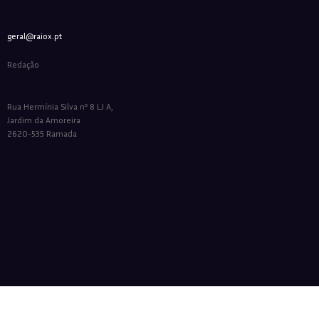
geral@raiox.pt
Redação
Rua Hermínia Silva nº 8 LJ A,
Jardim da Amoreira
2620-535 Ramada