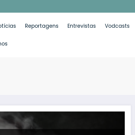
tícias
Reportagens
Entrevistas
Vodcasts
mos
ia face à discussão da nova Lei do Tabaco