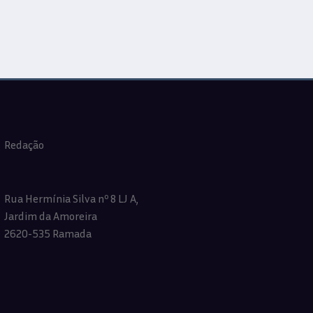
Redação
Rua Hermínia Silva nº 8 LJ A,
Jardim da Amoreira
2620-535 Ramada