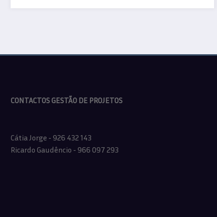
CONTACTOS GESTÃO DE PROJETOS
Cátia Jorge - 926 432 143
Ricardo Gaudêncio - 966 097 293