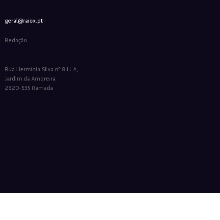
geral@raiox.pt
Redação
Rua Hermínia Silva nº 8 LJ A,
Jardim da Amoreira
2620-535 Ramada