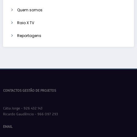
Quem somos
Raio X TV
Reportagens
CONTACTOS GESTÃO DE PROJETOS
Cátia Jorge - 926 432 143
Ricardo Gaudêncio - 966 097 293
EMAIL