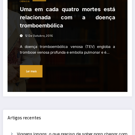
CRÓNICAS
Uma em cada quatro mortes está
relacionada com a doença
tromboembólica
12 De Outubro, 2016
A doença tromboembólica venosa (TEV) engloba a
trombose venosa profunda e embolia pulmonar e é…
Ler mais
Artigos recentes
Viagens longas: o que precisa de saber para chegar com