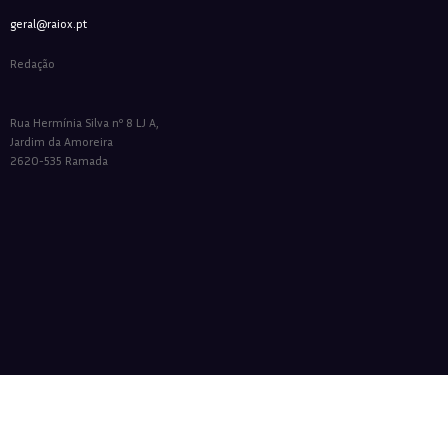
geral@raiox.pt
Redação
Rua Hermínia Silva nº 8 LJ A,
Jardim da Amoreira
2620-535 Ramada