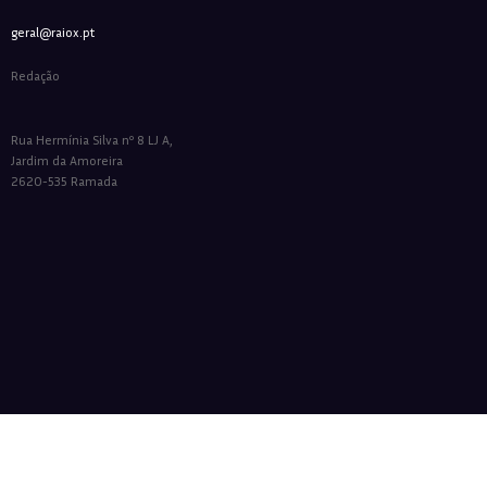
geral@raiox.pt
Redação
Rua Hermínia Silva nº 8 LJ A,
Jardim da Amoreira
2620-535 Ramada