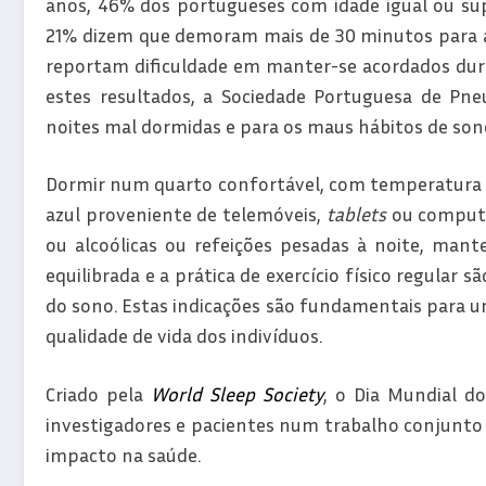
anos, 46% dos portugueses com idade igual ou su
21% dizem que demoram mais de 30 minutos para 
reportam dificuldade em manter-se acordados duran
estes resultados, a Sociedade Portuguesa de Pne
noites mal dormidas e para os maus hábitos de son
Dormir num quarto confortável, com temperatura ad
azul proveniente de telemóveis,
tablets
ou computa
ou alcoólicas ou refeições pesadas à noite, man
equilibrada e a prática de exercício físico regula
do sono. Estas indicações são fundamentais para um
qualidade de vida dos indivíduos.
Criado pela
World Sleep Society
, o Dia Mundial d
investigadores e pacientes num trabalho conjunto d
impacto na saúde.