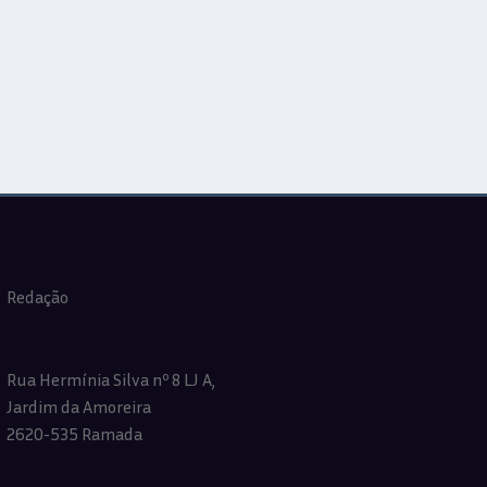
Redação
Rua Hermínia Silva nº 8 LJ A,
Jardim da Amoreira
2620-535 Ramada