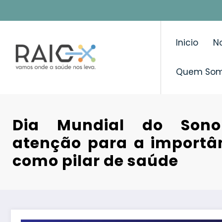
Saltar
para
o
Inicio
No
conteúdo
Quem So
Dia Mundial do Son
atenção para a importâ
como pilar de saúde