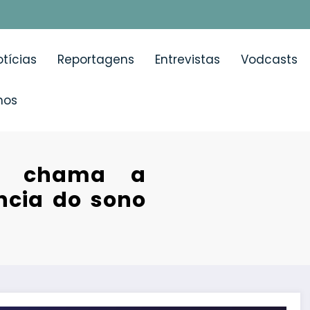
tícias
Reportagens
Entrevistas
Vodcasts
mos
o chama a
ncia do sono