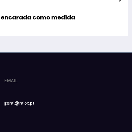
as encarada como medida
EMAIL
geral@raiox.pt