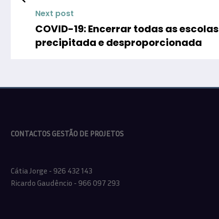
Next post
COVID-19: Encerrar todas as escol
precipitada e desproporcionada
CONTACTOS GESTÃO DE PROJETOS
Cátia Jorge - 926 432 143
Ricardo Gaudêncio - 966 097 293