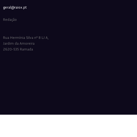
geral@raiox.pt
Redação
Rua Hermínia Silva nº 8 LJ A,
Jardim da Amoreira
2620-535 Ramada