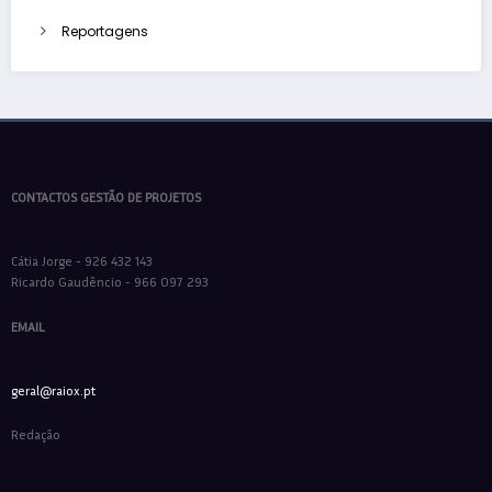
Reportagens
CONTACTOS GESTÃO DE PROJETOS
Cátia Jorge - 926 432 143
Ricardo Gaudêncio - 966 097 293
EMAIL
geral@raiox.pt
Redação