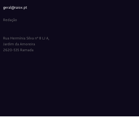
geral@raiox.pt
Redação
Rua Hermínia Silva nº 8 LJ A,
Jardim da Amoreira
2620-535 Ramada