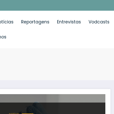
tícias
Reportagens
Entrevistas
Vodcasts
mos
campanha de vacinação um momento fundamental para a