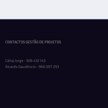
CONTACTOS GESTÃO DE PROJETOS
Cátia Jorge - 926 432 143
Ricardo Gaudêncio - 966 097 293