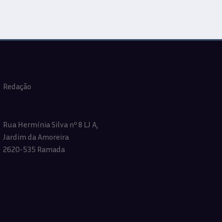
Redação
Rua Hermínia Silva nº 8 LJ A,
Jardim da Amoreira
2620-535 Ramada