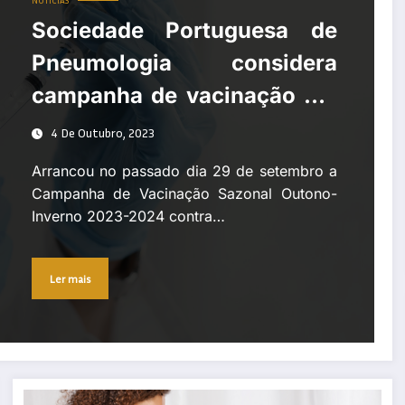
NOTÍCIAS
Sociedade Portuguesa de
Pneumologia considera
campanha de vacinação um
momento fundamental para
4 De Outubro, 2023
a Saúde Pública
Arrancou no passado dia 29 de setembro a
Campanha de Vacinação Sazonal Outono-
Inverno 2023-2024 contra…
Ler mais