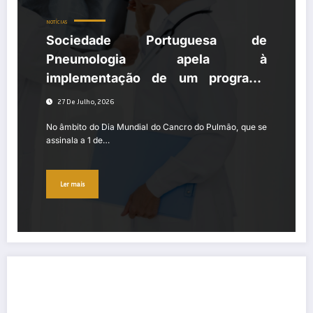
NOTÍCIAS
Sociedade Portuguesa de
Pneumologia apela à
implementação de um programa
nacional de rastreio do cancro do
27 De Julho, 2026
pulmão
No âmbito do Dia Mundial do Cancro do Pulmão, que se
assinala a 1 de…
Ler mais