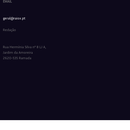
EMAIL
geral@raiox.pt
Redação
Rua Hermínia Silva nº 8 LJ A,
Jardim da Amoreira
2620-535 Ramada