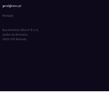
geral@raiox.pt
Redação
Rua Hermínia Silva nº 8 LJ A,
Jardim da Amoreira
2620-535 Ramada