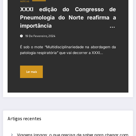
NOTÍCIAS
XXXI edição do Congresso de
Pneumologia do Norte reafirma a
importância da
multidisciplinariedade na
19 De Fevereiro, 2024
abordagem ao doente respiratório
É sob o mote “Multidisciplinariedade na abordagem da
patologia respiratória” que vai decorrer a XXXI…
Ler mais
Artigos recentes
Viagens longas: o que precisa de saber para chegar com