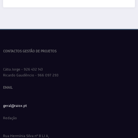
CONTACTOS GESTÃO DE PROJETOS
Cátia Jorge - 926 432 143
Ricardo Gaudêncio - 966 097 293
EMAIL
geral@raiox.pt
Redação
Rua Hermínia Silva nº 8 LJ A,