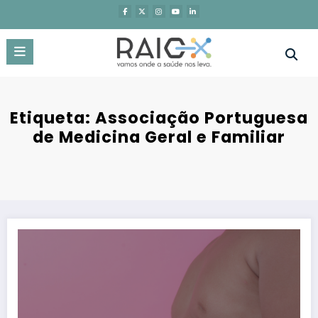
Saltar
para
o
conteúdo
Etiqueta: Associação Portuguesa
de Medicina Geral e Familiar
Obesidade: médicos e doentes exigem ação urgente em manifesto