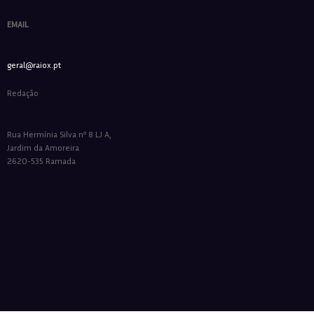
EMAIL
geral@raiox.pt
Redação
Rua Hermínia Silva nº 8 LJ A,
Jardim da Amoreira
2620-535 Ramada