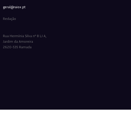
geral@raiox.pt
Redação
Rua Hermínia Silva nº 8 LJ A,
Jardim da Amoreira
2620-535 Ramada