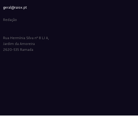
geral@raiox.pt
Redação
Rua Hermínia Silva nº 8 LJ A,
Jardim da Amoreira
2620-535 Ramada